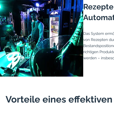
Rezepte 
Automat
Das System ermög
von Rezepten du
Bestandsposition
richtigen Produk
werden – insbeso
Vorteile eines effektiv