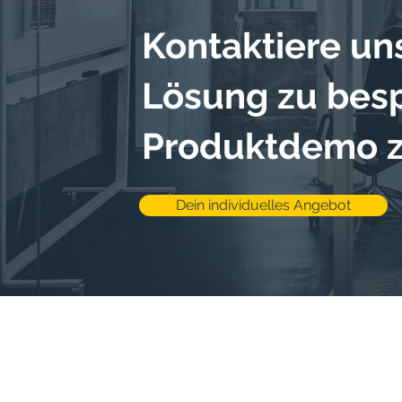
Kontaktiere un
Lösung zu bes
Produktdemo z
Dein individuelles Angebot
© Globa