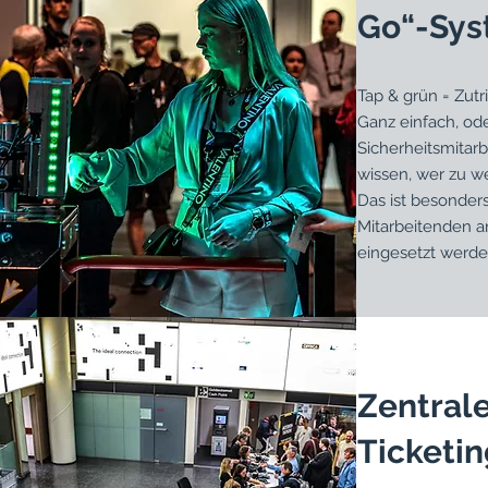
Go“-Sy
Tap & grün = Zutrit
Ganz einfach, od
Sicherheitsmitarb
wissen, wer zu we
Das ist besonders
Mitarbeitenden 
eingesetzt werde
Zentrale
Ticketi