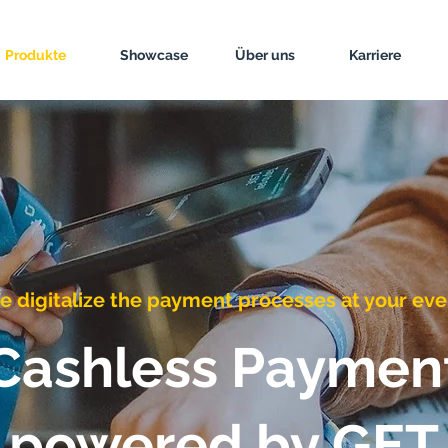
Produkte
Showcase
Über uns
Karriere
 digitalize the payment processes at your eve
Cashless Paymen
powered by GET