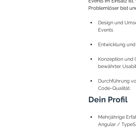
Events im Einsatz is
Problemlöser bist und
Design und Umset
Events
Entwicklung un
Konzeption und C
bewährter Usabili
Durchführung von
Code-Qualität.
Dein Profil
Mehrjährige Erfa
Angular / TypeS