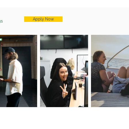
Apply Now
gs