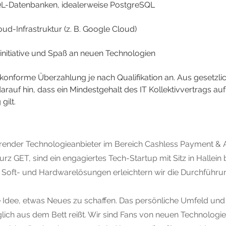
QL-Datenbanken, idealerweise PostgreSQL
ud-Infrastruktur (z. B. Google Cloud)
initiative und Spaß an neuen Technologien
tkonforme Überzahlung je nach Qualifikation an. Aus gesetzli
rauf hin, dass ein Mindestgehalt des IT Kollektivvertrags auf 
gilt.
render Technologieanbieter im Bereich Cashless Payment & A
kurz GET, sind ein engagiertes Tech-Startup mit Sitz in Hallein
Soft- und Hardwarelösungen erleichtern wir die Durchführu
ie Idee, etwas Neues zu schaffen. Das persönliche Umfeld und
äglich aus dem Bett reißt. Wir sind Fans von neuen Technologi