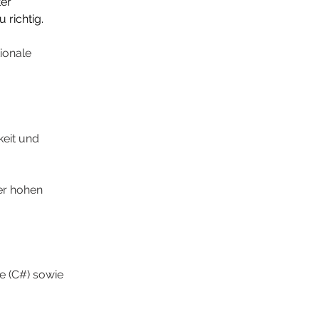
er 
richtig. 
ionale 
eit und 
er hohen 
e (C#) sowie 