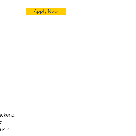
Apply Now
Backend 
d 
usik-